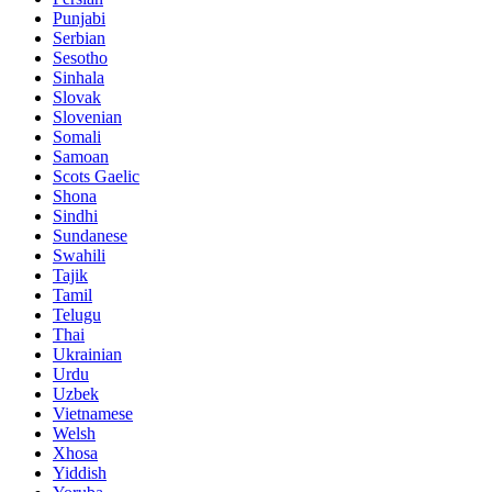
Punjabi
Serbian
Sesotho
Sinhala
Slovak
Slovenian
Somali
Samoan
Scots Gaelic
Shona
Sindhi
Sundanese
Swahili
Tajik
Tamil
Telugu
Thai
Ukrainian
Urdu
Uzbek
Vietnamese
Welsh
Xhosa
Yiddish