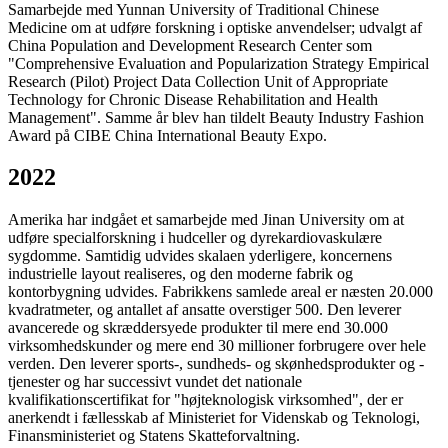
Samarbejde med Yunnan University of Traditional Chinese
Medicine om at udføre forskning i optiske anvendelser; udvalgt af
China Population and Development Research Center som
"Comprehensive Evaluation and Popularization Strategy Empirical
Research (Pilot) Project Data Collection Unit of Appropriate
Technology for Chronic Disease Rehabilitation and Health
Management". Samme år blev han tildelt Beauty Industry Fashion
Award på CIBE China International Beauty Expo.
2022
Amerika har indgået et samarbejde med Jinan University om at
udføre specialforskning i hudceller og dyrekardiovaskulære
sygdomme. Samtidig udvides skalaen yderligere, koncernens
industrielle layout realiseres, og den moderne fabrik og
kontorbygning udvides. Fabrikkens samlede areal er næsten 20.000
kvadratmeter, og antallet af ansatte overstiger 500. Den leverer
avancerede og skræddersyede produkter til mere end 30.000
virksomhedskunder og mere end 30 millioner forbrugere over hele
verden. Den leverer sports-, sundheds- og skønhedsprodukter og -
tjenester og har successivt vundet det nationale
kvalifikationscertifikat for "højteknologisk virksomhed", der er
anerkendt i fællesskab af Ministeriet for Videnskab og Teknologi,
Finansministeriet og Statens Skatteforvaltning.