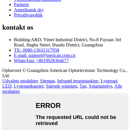
Partnere
Amerikansk sky
Privatlivspolitik
kontakt os
Building A&D, Yimei Industrial District, No.8 Fuyuan 3rd
Road, Jinghu Street, Huadu District, Guangzhou
Tlf.: 0086-13631317958
E-mail: support@merican.com.cn
WhatsApp: +8619928364677
Ophavsret © Guangzhou American Optoelectronic Technology Co.,
Ltd.
Udvalgte produkter
,
Sitemap
,
Infrarød terapimaskine
,
Lysterapi
LED
,
Lysterapikapsler
,
Stående solarium
,
Tan
,
Solariumslys
,
Alle
produkter