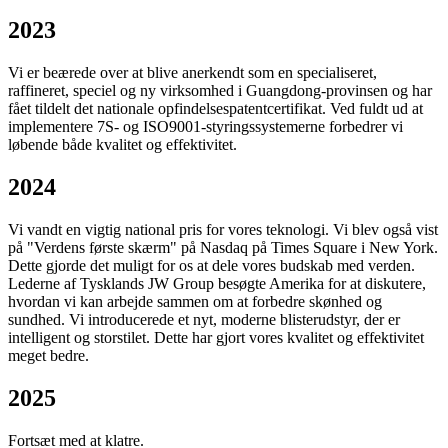
2023
Vi er beærede over at blive anerkendt som en specialiseret,
raffineret, speciel og ny virksomhed i Guangdong-provinsen og har
fået tildelt det nationale opfindelsespatentcertifikat. Ved fuldt ud at
implementere 7S- og ISO9001-styringssystemerne forbedrer vi
løbende både kvalitet og effektivitet.
2024
Vi vandt en vigtig national pris for vores teknologi. Vi blev også vist
på "Verdens første skærm" på Nasdaq på Times Square i New York.
Dette gjorde det muligt for os at dele vores budskab med verden.
Lederne af Tysklands JW Group besøgte Amerika for at diskutere,
hvordan vi kan arbejde sammen om at forbedre skønhed og
sundhed. Vi introducerede et nyt, moderne blisterudstyr, der er
intelligent og storstilet. Dette har gjort vores kvalitet og effektivitet
meget bedre.
2025
Fortsæt med at klatre.