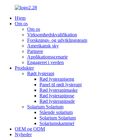
Hjem
Om os
Om os
Virksomhedskvalifikation
Forsknings- og udviklingsteam
Amerikansk sky
Partnere
Applikationsscenarie
Engageret i verden
Produkter
Rødt lysterapi
Rød lysterapiseng
Panel til rødt lysterapi
Rød lysterapimaske
Rød lysterapipose
Rød lysterapipude
Solarium Solarium
Stående solarium
Solarium Solarium
Solariumskammel
OEM og ODM
Nyheder