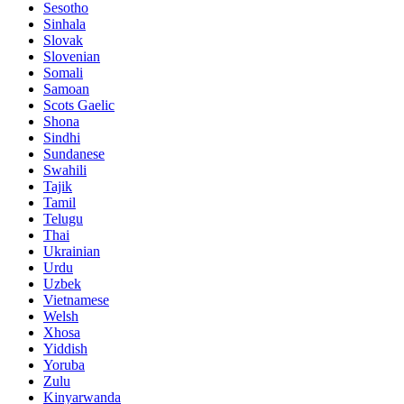
Sesotho
Sinhala
Slovak
Slovenian
Somali
Samoan
Scots Gaelic
Shona
Sindhi
Sundanese
Swahili
Tajik
Tamil
Telugu
Thai
Ukrainian
Urdu
Uzbek
Vietnamese
Welsh
Xhosa
Yiddish
Yoruba
Zulu
Kinyarwanda