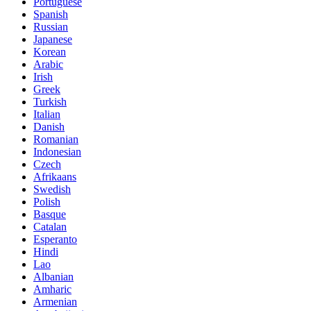
Portuguese
Spanish
Russian
Japanese
Korean
Arabic
Irish
Greek
Turkish
Italian
Danish
Romanian
Indonesian
Czech
Afrikaans
Swedish
Polish
Basque
Catalan
Esperanto
Hindi
Lao
Albanian
Amharic
Armenian