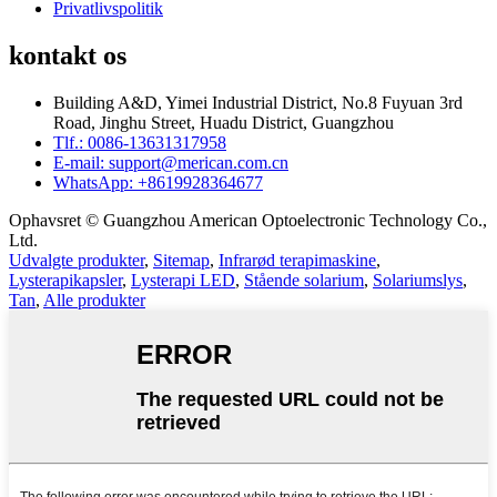
Privatlivspolitik
kontakt os
Building A&D, Yimei Industrial District, No.8 Fuyuan 3rd
Road, Jinghu Street, Huadu District, Guangzhou
Tlf.: 0086-13631317958
E-mail: support@merican.com.cn
WhatsApp: +8619928364677
Ophavsret © Guangzhou American Optoelectronic Technology Co.,
Ltd.
Udvalgte produkter
,
Sitemap
,
Infrarød terapimaskine
,
Lysterapikapsler
,
Lysterapi LED
,
Stående solarium
,
Solariumslys
,
Tan
,
Alle produkter