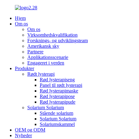
Hjem
Om os
Om os
Virksomhedskvalifikation
Forsknings- og udviklingsteam
Amerikansk sky
Partnere
Applikationsscenarie
Engageret i verden
Produkter
Rødt lysterapi
Rød lysterapiseng
Panel til rødt lysterapi
Rød lysterapimaske
Rød lysterapipose
Rød lysterapipude
Solarium Solarium
Stående solarium
Solarium Solarium
Solariumskammel
OEM og ODM
Nyheder